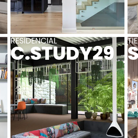
RESIDENCIAL
TI
C.STUDY29